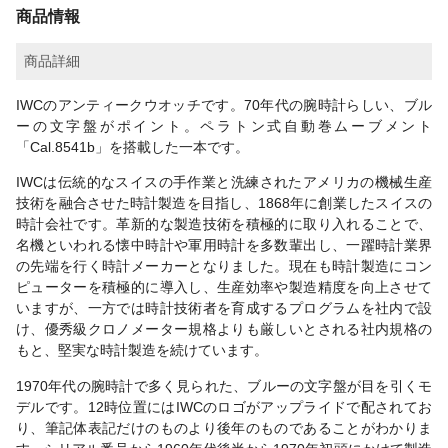
商品情報
商品詳細
IWCのアンティークウオッチです。70年代の腕時計らしい、ブル
ーの文字盤がポイント。ペラトン式自動巻ムーブメント
「Cal.8541b」を搭載した一本です。
IWCは伝統的なスイスの手作業と洗練されたアメリカの機械生産
技術を融合させた時計製造を目指し、1868年に創業したスイスの
時計会社です。革新的な製造技術を積極的に取り入れることで、
名機といわれる懐中時計や軍用時計を多数輩出し、一躍時計業界
の先端を行く時計メーカーとなりました。現在も時計製造にコン
ピューターを積極的に導入し、生産効率や製造精度を向上させて
いますが、一方では時計技術者を育成するプログラムを社内で設
け、優秀級クロノメーター規格よりも厳しいとされる社内規格の
もと、堅実な時計製造を続けています。
1970年代の腕時計で多く見られた、ブルーの文字盤が目を引くモ
デルです。12時位置にはIWCのロゴがアップライドで配されてお
り、筆記体表記だけのものより後年のものであることがわかりま