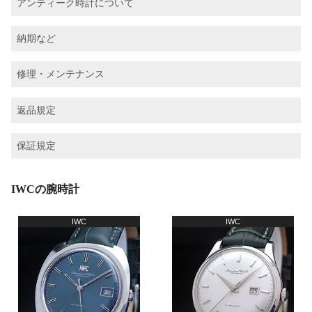
アンティーク時計について
納期など
修理・メンテナンス
返品規定
保証規定
IWCの腕時計
IWC
IWC