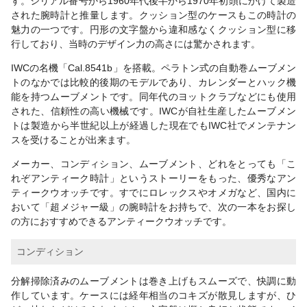
す。シリアル番号から1960年代後半から1970年初頭にかけて製造
された腕時計と推量します。クッション型のケースもこの時計の
魅力の一つです。円形の文字盤から違和感なくクッション型に移
行しており、当時のデザイン力の高さには驚かされます。
IWCの名機「Cal.8541b」を搭載。ペラトン式の自動巻ムーブメン
トのなかでは比較的後期のモデルであり、カレンダーとハック機
能を持つムーブメントです。同年代のヨットクラブなどにも使用
された、信頼性の高い機械です。IWCが自社生産したムーブメン
トは製造から半世紀以上が経過した現在でもIWC社でメンテナン
スを受けることが出来ます。
メーカー、コンディション、ムーブメント、どれをとっても「こ
れぞアンティーク時計」というストーリーをもった、優秀なアン
ティークウオッチです。すでにロレックスやオメガなど、国内に
おいて「超メジャー級」の腕時計をお持ちで、次の一本をお探し
の方におすすめできるアンティークウオッチです。
コンディション
分解掃除済みのムーブメントは巻き上げもスムーズで、快調に動
作しています。ケースには経年相当のコキズが散見しますが、ひ