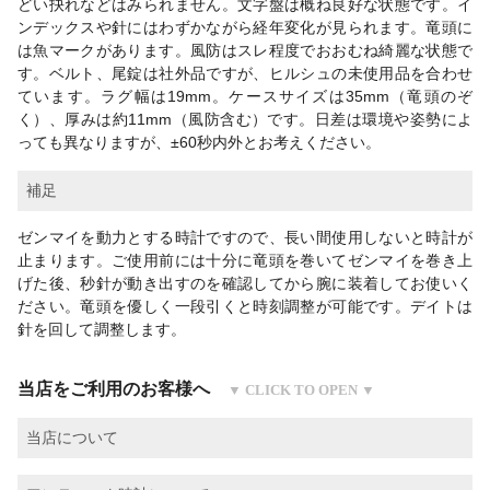
どい抉れなどはみられません。文字盤は概ね良好な状態です。イ
ンデックスや針にはわずかながら経年変化が見られます。竜頭に
は魚マークがあります。風防はスレ程度でおおむね綺麗な状態で
す。ベルト、尾錠は社外品ですが、ヒルシュの未使用品を合わせ
ています。ラグ幅は19mm。ケースサイズは35mm（竜頭のぞ
く）、厚みは約11mm（風防含む）です。日差は環境や姿勢によ
っても異なりますが、±60秒内外とお考えください。
補足
ゼンマイを動力とする時計ですので、長い間使用しないと時計が
止まります。ご使用前には十分に竜頭を巻いてゼンマイを巻き上
げた後、秒針が動き出すのを確認してから腕に装着してお使いく
ださい。竜頭を優しく一段引くと時刻調整が可能です。デイトは
針を回して調整します。
当店をご利用のお客様へ
当店について