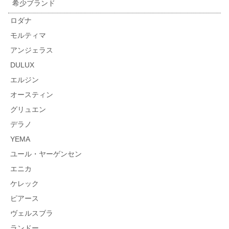
希少ブランド
ロダナ
モルティマ
アンジェラス
DULUX
エルジン
オースティン
グリュエン
デラノ
YEMA
ユール・ヤーゲンセン
エニカ
ケレック
ピアース
ヴェルスブラ
ランドー