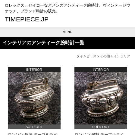
ロレックス、セイコーなどメンズアンティーク腕時計、ヴィンテージウ
オッチ、ブランド時計の販売。
TIMEPIECE.JP
MENU
インテリアのアンティーク腕時計一覧
タイムピース
>
その他
> インテリア
INTERIOR
INTERIOR
SOLD OUT
SOLD OUT
ロンソン 銀製 テーブルライ
ロンソン 銀製 テーブルライ