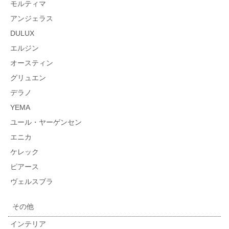
モルティマ
アンジェラス
DULUX
エルジン
オースティン
グリュエン
デラノ
YEMA
ユール・ヤーゲンセン
エニカ
ケレック
ピアース
ヴェルスブラ
その他
インテリア