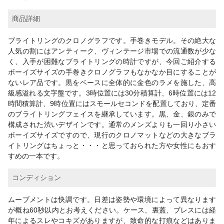
商品詳細
ブライトリングのクロノグラフです。手巻きモデル。その絶大な
人気の割にはアンティーク、ヴィンテージ市場での流通数が少な
く、入手が困難なブライトリングの時計ですが、今回ご紹介する
ボーイズサイズの手巻きクロノグラフもなかなか目にすることが
ないレア品です。黒をベースに全体的に金色のラメを施した、高
級感溢れる文字盤です。3時位置には30分積算計、6時位置には12
時間積算計、9時位置にはスモールセコンドを配置しており、定番
のブライトリングフェイスを継承しています。黒、金、銀のみで
構成された渋いデザインです。通常のメンズよりも一回り小さい
ボーイズサイズですので、現行のクロノマットなどの大きなブラ
イトリングはちょっと・・・と思っておられた方や女性にもおす
すめの一本です。
コンディション
ムーブメントは快調です。日差は姿勢や環境によって異なります
が概ね60秒以内とお考えください。ケース、裏蓋、ブレスには経
年によるスレやコキズがありますが、致命的な打痕などはありま