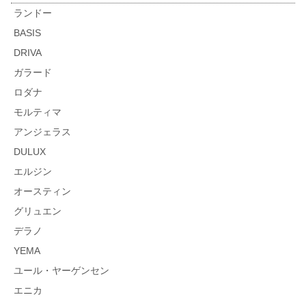
ランドー
BASIS
DRIVA
ガラード
ロダナ
モルティマ
アンジェラス
DULUX
エルジン
オースティン
グリュエン
デラノ
YEMA
ユール・ヤーゲンセン
エニカ