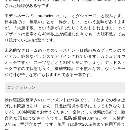
された経緯がある様です。
モデルネームの「audacieuse」は「オダシューズ」と読みます。
日本語では「無敵の」とか「厚かましい」という意味があります
が、「大胆不敵」という訳がぴったりくるかもしれません。その
デザインは登場から40年以上が経過した今でも「大胆不敵」であ
り続けているのは驚きです。
未来的なクロームめっきのケースとレトロ感のあるブラウンのダ
イアル。絶妙なバランスでデザインされています。カジュアルウ
オッチですが、スーツなどとも相性が良いでしょう。デッドスト
ックですので状態も良く、機械式時計に不慣れな方、ヴィンテー
ジ時計が苦手な方にもおすすめできる一本です。
コンディション
動作確認調整済みのムーブメントは快調です。手巻きでの巻き上
げにも問題はありません。日差は環境や姿勢によっても異なりま
すが、±60秒程度とお考えください。全体として状態は良好で、致
命的な瑕疵はなさそうです。風防部横約30mm、ケース横約
37mm（竜頭含まず）です。腕周りは最大20cm強まで使用可能で