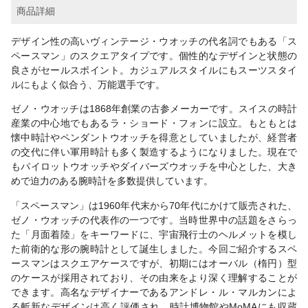
商品詳細
デザイン性の高いヴィンテージ・ウオッチの代名詞でもある「ス
ペースマン」のスクエアタイプです。個性的なデザインと状態の
良さがセールスポイント。カジュアルスタイルにもスーツスタイ
ルにもよく似合う、万能選手です。
ゼノ・ウオッチは1868年創業の古参メーカーです。スイスの時計
産業の中心地でもあるラ・ショード・フォンに設立。もともとは
懐中時計やペンダントウオッチを得意としていましたが、経営者
の交代に伴い軍用時計も多く製造するようになりました。現在で
もパイロットウオッチやダイバーズウオッチを中心とした、大き
めで迫力のある腕時計を多数提供しています。
「スペースマン」は1960年代末から70年代にかけて販売された、
ゼノ・ウオッチの代表作の一つです。当時世界中の話題をさらっ
た「月面着陸」をキーワードに、宇宙飛行士のヘルメットを模し
た前衛的な形の腕時計として誕生しました。今回ご紹介するスペ
ースマンはスクエアケースですが、初期にはオーバル（楕円）型
のケースが採用されており、その由来をより深く理解することが
できます。高名なデザイナーであるアンドレ・ル・マルカンによ
る斬新なデザインは高く評価され、時計博物館やMoMAにも収蔵