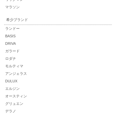
マラソン
希少ブランド
ランドー
BASIS
DRIVA
ガラード
ロダナ
モルティマ
アンジェラス
DULUX
エルジン
オースティン
グリュエン
デラノ