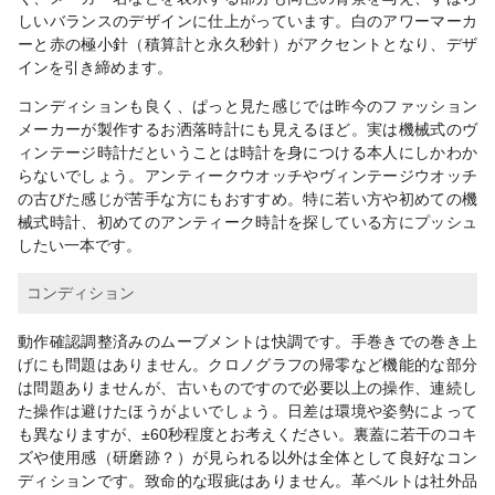
しいバランスのデザインに仕上がっています。白のアワーマーカ
ーと赤の極小針（積算計と永久秒針）がアクセントとなり、デザ
インを引き締めます。
コンディションも良く、ぱっと見た感じでは昨今のファッション
メーカーが製作するお洒落時計にも見えるほど。実は機械式のヴ
ィンテージ時計だということは時計を身につける本人にしかわか
らないでしょう。アンティークウオッチやヴィンテージウオッチ
の古びた感じが苦手な方にもおすすめ。特に若い方や初めての機
械式時計、初めてのアンティーク時計を探している方にプッシュ
したい一本です。
コンディション
動作確認調整済みのムーブメントは快調です。手巻きでの巻き上
げにも問題はありません。クロノグラフの帰零など機能的な部分
は問題ありませんが、古いものですので必要以上の操作、連続し
た操作は避けたほうがよいでしょう。日差は環境や姿勢によって
も異なりますが、±60秒程度とお考えください。裏蓋に若干のコキ
ズや使用感（研磨跡？）が見られる以外は全体として良好なコン
ディションです。致命的な瑕疵はありません。革ベルトは社外品