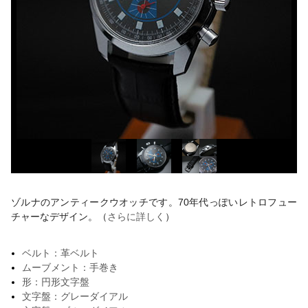
ゾルナのアンティークウオッチです。70年代っぽいレトロフュー
チャーなデザイン。（
さらに詳しく
）
ベルト：革ベルト
ムーブメント：手巻き
形：円形文字盤
文字盤：グレーダイアル