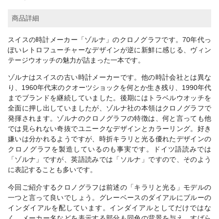
商品詳細
スイスの時計メーカー「ゾルナ」のクロノグラフです。70年代っ
ぽいレトロフューチャーなデザインが逆に新鮮に感じる、ヴィン
テージウオッチの魅力が詰まった一本です。
ゾルナはスイスの古い時計メーカーです。他の時計会社とは異な
り、1960年代末のクオーツショックを何とか生き残り、1990年代
までブランドを継続していました。後期にはトラベルウオッチを
全面に押し出していましたが、ゾルナ社の本領はクロノグラフで
発揮されます。ゾルナのクロノグラフの特徴は、何と言っても他
では見られない奇抜でユニークなデザインとカラーリング。好き
嫌いは分かれるようですが、時折キラリと光る優れたデザインの
クロノグラフを製造しているのも事実です。ドイツ語読みでは
「ゾルナ」ですが、英語読みでは「ソルナ」ですので、そのよう
に表記することも多いです。
今回ご紹介するクロノグラフは前述の「キラリと光る」モデルの
一つと言って良いでしょう。グレーベースのダイアルにブルーの
インダイアルを配しています。インダイアルとしてだけではな
く、メーカー名などを表示する部分も同色の背景を与え、すばら