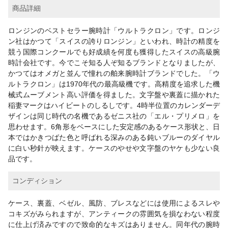
商品詳細
ロンジンのベストセラー腕時計「ウルトラクロン」です。ロンジ
ン社はかつて「スイスの誇りロンジン」といわれ、時計の精度を
競う国際コンクールでも好成績を何度も獲得したスイスの高級腕
時計会社です。今でこそ知る人ぞ知るブランドとなりましたが、
かつてはオメガと並んで憧れの舶来腕時計ブランドでした。「ウ
ルトラクロン」は1970年代の最高級機です。高精度を追求した機
械式ムーブメント高い評価を得ました。文字盤や裏蓋に描かれた
稲妻マークはハイビートのしるしです。4時半位置のカレンダーデ
ザインは同じ時代の名機であるゼニス社の「エル・プリメロ」を
思わせます。6角形をベースにした安定感のあるケース形状と、日
本ではかきつばた色と呼ばれる深みのある鈍いブルーのダイヤル
に白い秒針が映えます。ケースのやせや文字盤のヤケも少ない良
品です。
コンディション
ケース、裏蓋、ベゼル、風防、ブレスなどには使用によるスレや
コキズがみられますが、アンティークの雰囲気を損なわない程度
に仕上げ済みですので致命的なキズはありません。同年代の腕時