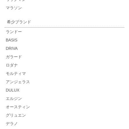
マラソン
希少ブランド
ランドー
BASIS
DRIVA
ガラード
ロダナ
モルティマ
アンジェラス
DULUX
エルジン
オースティン
グリュエン
デラノ