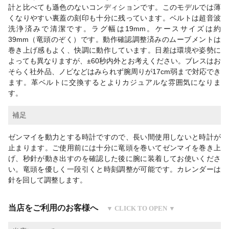
計と比べても遜色のないコンディションです。このモデルでは薄
くなりやすい裏蓋の刻印も十分に残っています。ベルトは超音波
洗浄済みで清潔です。ラグ幅は19mm。ケースサイズは約
39mm（竜頭のぞく）です。動作確認調整済みのムーブメントは
巻き上げ感もよく、快調に動作しています。日差は環境や姿勢に
よっても異なりますが、±60秒内外とお考えください。ブレスはお
そらく社外品、ノビなどはみられず腕周りが17cm弱まで対応でき
ます。革ベルトに交換するとよりカジュアルな雰囲気になりま
す。
補足
ゼンマイを動力とする時計ですので、長い間使用しないと時計が
止まります。ご使用前には十分に竜頭を巻いてゼンマイを巻き上
げ、秒針が動き出すのを確認した後に腕に装着してお使いくださ
い。竜頭を優しく一段引くと時刻調整が可能です。カレンダーは
針を回して調整します。
当店をご利用のお客様へ