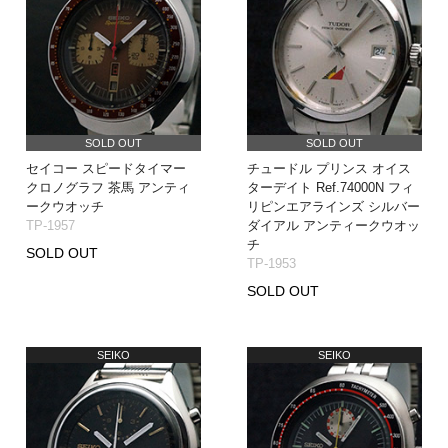
SOLD OUT
SOLD OUT
セイコー スピードタイマー
チュードル プリンス オイス
クロノグラフ 茶馬 アンティ
ターデイト Ref.74000N フィ
ークウオッチ
リピンエアラインズ シルバー
TP-1957
ダイアル アンティークウオッ
チ
SOLD OUT
TP-1953
SOLD OUT
SEIKO
SEIKO