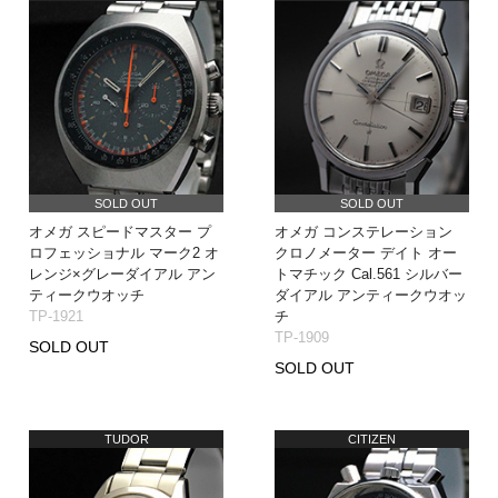
SOLD OUT
SOLD OUT
オメガ スピードマスター プ
オメガ コンステレーション
ロフェッショナル マーク2 オ
クロノメーター デイト オー
レンジ×グレーダイアル アン
トマチック Cal.561 シルバー
ティークウオッチ
ダイアル アンティークウオッ
TP-1921
チ
TP-1909
SOLD OUT
SOLD OUT
TUDOR
CITIZEN