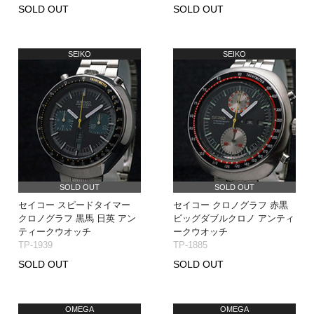
SOLD OUT
SOLD OUT
SEIKO
SEIKO
SOLD OUT
SOLD OUT
セイコー スピードタイマー
セイコー クロノグラフ 赤黒
クロノグラフ 黒馬 日英 アン
ビッグダブルクロノ アンティ
ティークウオッチ
ークウオッチ
TP-1939
TP-1885
SOLD OUT
SOLD OUT
OMEGA
OMEGA