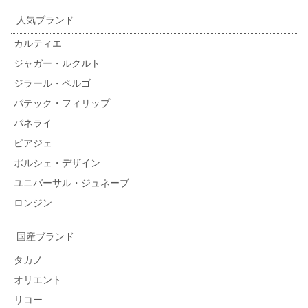
人気ブランド
カルティエ
ジャガー・ルクルト
ジラール・ペルゴ
パテック・フィリップ
パネライ
ピアジェ
ポルシェ・デザイン
ユニバーサル・ジュネーブ
ロンジン
国産ブランド
タカノ
オリエント
リコー