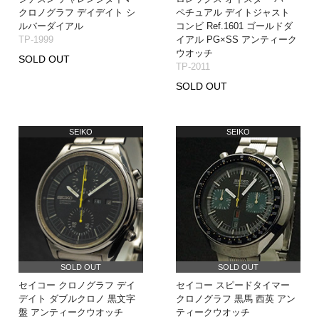
クロノグラフ デイデイト シ
ペチュアル デイトジャスト
ルバーダイアル
コンビ Ref.1601 ゴールドダ
TP-1999
イアル PG×SS アンティーク
ウオッチ
SOLD OUT
TP-2011
SOLD OUT
SEIKO
SEIKO
SOLD OUT
SOLD OUT
セイコー クロノグラフ デイ
セイコー スピードタイマー
デイト ダブルクロノ 黒文字
クロノグラフ 黒馬 西英 アン
盤 アンティークウオッチ
ティークウオッチ