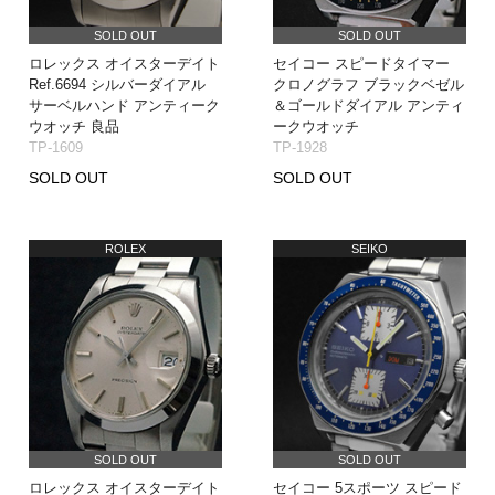
SOLD OUT
SOLD OUT
ロレックス オイスターデイト
セイコー スピードタイマー
Ref.6694 シルバーダイアル
クロノグラフ ブラックベゼル
サーベルハンド アンティーク
＆ゴールドダイアル アンティ
ウオッチ 良品
ークウオッチ
TP-1609
TP-1928
SOLD OUT
SOLD OUT
ROLEX
SEIKO
SOLD OUT
SOLD OUT
ロレックス オイスターデイト
セイコー 5スポーツ スピード