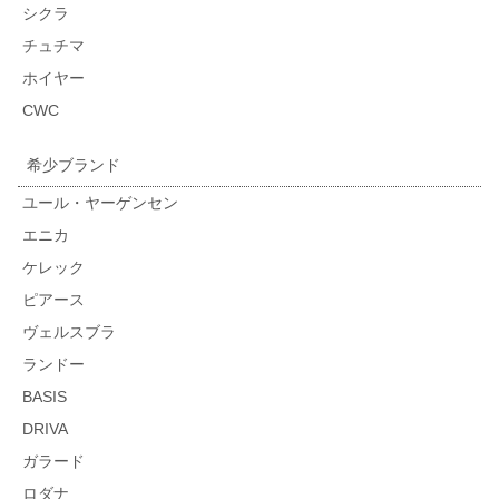
シクラ
チュチマ
ホイヤー
CWC
希少ブランド
ユール・ヤーゲンセン
エニカ
ケレック
ピアース
ヴェルスブラ
ランドー
BASIS
DRIVA
ガラード
ロダナ