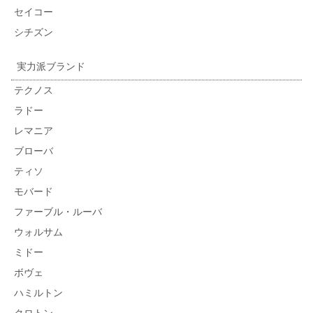
セイコー
シチズン
実力派ブランド
テクノス
ラドー
レマニア
ブローバ
ティソ
モバード
ファーブル・ルーバ
ウォルサム
ミドー
ボヴェ
ハミルトン