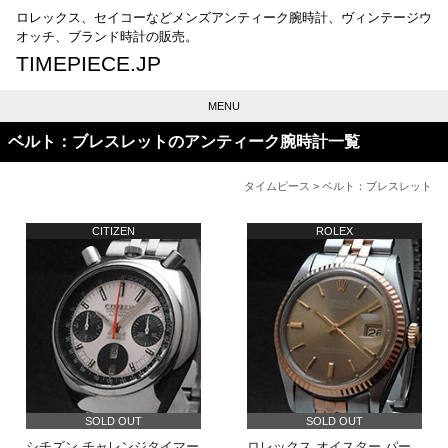
ロレックス、セイコーなどメンズアンティーク腕時計、ヴィンテージウ
オッチ、ブランド時計の販売。
TIMEPIECE.JP
MENU
ベルト：ブレスレットのアンティーク腕時計一覧
タイムピース
> ベルト：ブレスレット
CITIZEN
ROLEX
SOLD OUT
SOLD OUT
シチズン チャレンジタイマー
ロレックス オイスター パー