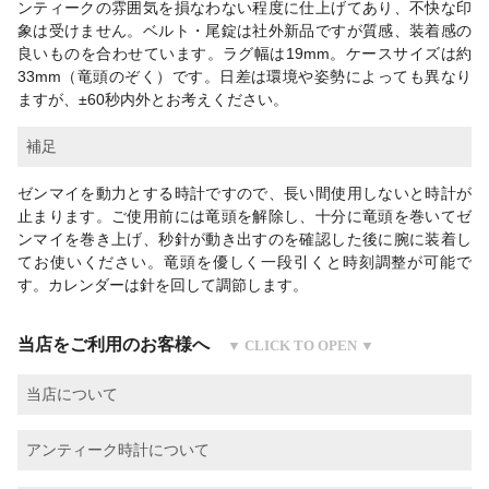
ンティークの雰囲気を損なわない程度に仕上げてあり、不快な印
象は受けません。ベルト・尾錠は社外新品ですが質感、装着感の
良いものを合わせています。ラグ幅は19mm。ケースサイズは約
33mm（竜頭のぞく）です。日差は環境や姿勢によっても異なり
ますが、±60秒内外とお考えください。
補足
ゼンマイを動力とする時計ですので、長い間使用しないと時計が
止まります。ご使用前には竜頭を解除し、十分に竜頭を巻いてゼ
ンマイを巻き上げ、秒針が動き出すのを確認した後に腕に装着し
てお使いください。竜頭を優しく一段引くと時刻調整が可能で
す。カレンダーは針を回して調節します。
当店をご利用のお客様へ
当店について
アンティーク時計について