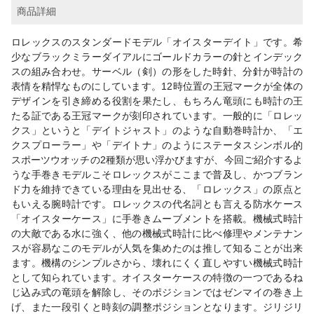
商品詳細
ロレックスのスタンダードモデル「オイスターデイト」です。希
少なブラックミラーダイアルにゴールドカラーの針とインデック
スの組み合わせ。サーベル（剣）の形をした時針、分針が時計の
表情を精悍なものにしています。12時位置の王冠マークが全体の
デザインを引き締める役割を果たし、もちろん竜頭にも時計の王
たる証である王冠マークが刻印されています。一般的に「ロレッ
クス」というと「デイトジャスト」のような自動巻時計か、「エ
クスプローラー」や「デイトナ」のようにステータスシンボル的
スポーツウオッチの2種類が思い浮かびますが、今回ご紹介するよ
うな手巻きモデルこそロレックスがここまで普及し、かつブラン
ド力を維持できている理由を見出せる、「ロレックス」の原点と
もいえる腕時計です。ロレックスの代名詞とも言える防水ケース
「オイスターケース」に手巻きムーブメントを搭載。機械式時計
の大敵である水に強く、他の機械式時計に比べ修理やメンテナン
スが容易なこのモデルが人気を集めたのは推して知ることが出来
ます。機構のシンプルさから、壊れにくく直しやすい機械式時計
として知られています。オイスターケースの特徴の一つであるね
じ込み式の竜頭を解除し、そのポジションではゼンマイの巻き上
げ、また一段引くと時刻の調整ポジションとなります。ジリジリ