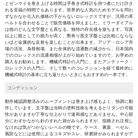
とゼンマイを巻き上げる時間は手巻き式時計を持つ者にだけ許さ
れる至福の時間でもあります。世界的な人気のためモデルを問わ
ずなかなか仕入れ価格の下がらないロレックスですが、汎用の革
ベルトを合わせることで販売価格を抑えました。ミラーダイアル
は他のどんな文字盤とも異なる、独特の存在感を放ちます。写真
以上に鏡としての能力が高く、艶有り黒文字盤とは比較にならな
いほど金属的な反射を楽しむことが出来ます。アジア・ロシア市
場の活況、為替相場、また全体的な流通数の減少から、日本国内
でのロレックスの流通相場が上がり始めていますので、お早めの
購入をお勧めします。機械式時計の入門に、またアンティーク・
ロレックスの入門に、そして数々のコレクションを経て最終的に
機械式時計の基本に立ち返りたいときにもおすすめの一本です。
コンディション
動作確認調整済みのムーブメントは巻き上げ感もよく、快調に動
作しています。文字盤は当時の塗料技術を考えるとリダンの可能
性がありますが丁寧な仕上がりで違和感などありません。中心部
分にわずかながら針のすれた跡がみられますが、指摘され注視し
なければ気がつかないレベルの物です。ケース、裏蓋、ベゼル、
風防などには使用によるコキズやスレ、研磨跡がみられますがア