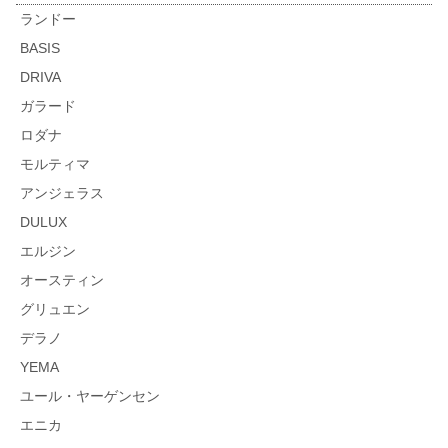
ランドー
BASIS
DRIVA
ガラード
ロダナ
モルティマ
アンジェラス
DULUX
エルジン
オースティン
グリュエン
デラノ
YEMA
ユール・ヤーゲンセン
エニカ