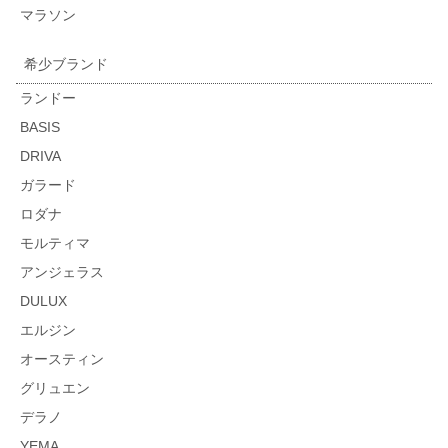
マラソン
希少ブランド
ランドー
BASIS
DRIVA
ガラード
ロダナ
モルティマ
アンジェラス
DULUX
エルジン
オースティン
グリュエン
デラノ
YEMA