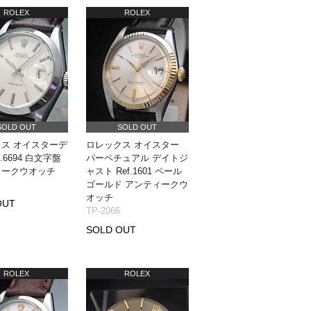
ROLEX
ROLEX
SOLD OUT
SOLD OUT
ス オイスターデ
ロレックス オイスター
f.6694 白文字盤
パーペチュアル デイトジ
ィークウオッチ
ャスト Ref.1601 ペール
ゴールド アンティークウ
オッチ
OUT
TP-2066
SOLD OUT
ROLEX
ROLEX