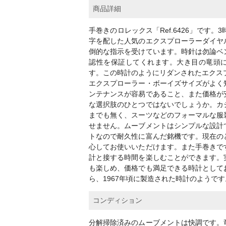
商品詳細
手巻きのロレックス「Ref.6426」です。
字を配した人気のエクスプローラーダイヤ
倒的な指示を受けています。時針は勿論ベ
認性を保証してくれます。大き目の竜頭
す。この時計のようにリダンされたエクスプロ
エクスプローラー・ボーイズサイズがよく
ンテナンスが容易であること、また価格が
な選択肢のひとつではないでしょうか。カ
までも無く、スーツなどのフォーマルな服
せません。ムーブメントはシンプルな設計
トなので耐久性に富んだ銘機です。現在の
心してお使いいただけます。また手巻きで
計と接する時間を楽しむことができます。
も楽しめ、価格でも満足できる時計として
ら、1967年頃に製造された時計のようです
コンディション
分解掃除済みのムーブメントは快調です。