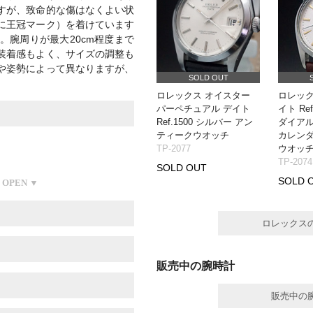
すが、致命的な傷はなくよい状
に王冠マーク）を着けています
。腕周りが最大20cm程度まで
装着感もよく、サイズの調整も
や姿勢によって異なりますが、
SOLD OUT
ロレックス オイスター
ロレック
パーペチュアル デイト
イト Re
Ref.1500 シルバー アン
ダイアル
ティークウオッチ
カレンダ
TP-2077
ウオッ
TP-2074
SOLD OUT
SOLD 
ロレックス
販売中の腕時計
販売中の