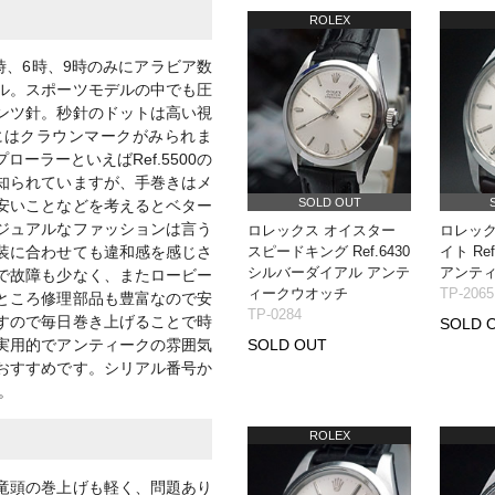
ROLEX
3時、6時、9時のみにアラビア数
ル。スポーツモデルの中でも圧
ンツ針。秒針のドットは高い視
にはクラウンマークがみられま
ーラーといえばRef.5500の
知られていますが、手巻きはメ
SOLD OUT
安いことなどを考えるとベター
ジュアルなファッションは言う
ロレックス オイスター
ロレック
スピードキング Ref.6430
イト Re
装に合わせても違和感を感じさ
シルバーダイアル アンテ
アンテ
で故障も少なく、またロービー
ィークウオッチ
TP-2065
ところ修理部品も豊富なので安
TP-0284
すので毎日巻き上げることで時
SOLD 
SOLD OUT
実用的でアンティークの雰囲気
おすすめです。シリアル番号か
。
ROLEX
竜頭の巻上げも軽く、問題あり