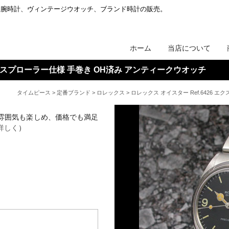
ク腕時計、ヴィンテージウオッチ、ブランド時計の販売。
ホーム
当店について
 エクスプローラー仕様 手巻き OH済み アンティークウオッチ
タイムピース
>
定番ブランド
>
ロレックス
> ロレックス オイスター Ref.6426
雰囲気も楽しめ、価格でも満足
詳しく
）