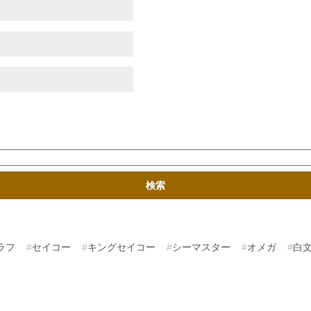
ラフ
セイコー
キングセイコー
シーマスター
オメガ
白