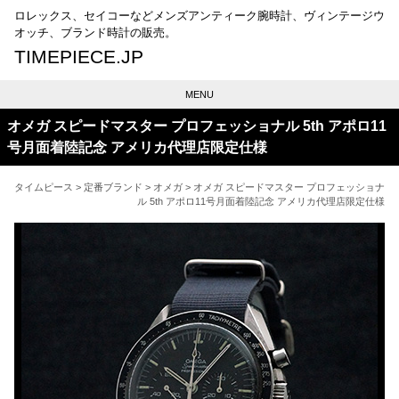
ロレックス、セイコーなどメンズアンティーク腕時計、ヴィンテージウ
オッチ、ブランド時計の販売。
TIMEPIECE.JP
MENU
オメガ スピードマスター プロフェッショナル 5th アポロ11
号月面着陸記念 アメリカ代理店限定仕様
タイムピース
>
定番ブランド
>
オメガ
> オメガ スピードマスター プロフェッショナ
ル 5th アポロ11号月面着陸記念 アメリカ代理店限定仕様