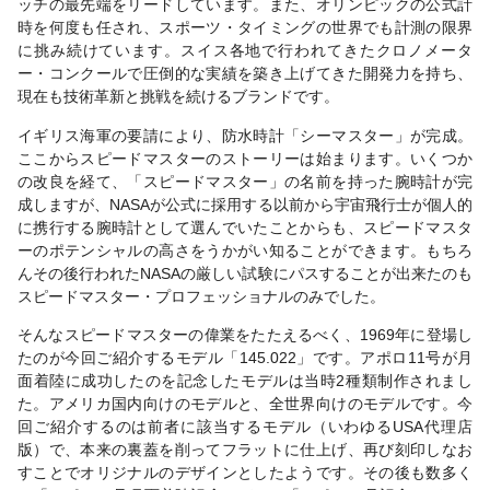
ッチの最先端をリードしています。また、オリンピックの公式計
時を何度も任され、スポーツ・タイミングの世界でも計測の限界
に挑み続けています。スイス各地で行われてきたクロノメータ
ー・コンクールで圧倒的な実績を築き上げてきた開発力を持ち、
現在も技術革新と挑戦を続けるブランドです。
イギリス海軍の要請により、防水時計「シーマスター」が完成。
ここからスピードマスターのストーリーは始まります。いくつか
の改良を経て、「スピードマスター」の名前を持った腕時計が完
成しますが、NASAが公式に採用する以前から宇宙飛行士が個人的
に携行する腕時計として選んでいたことからも、スピードマスタ
ーのポテンシャルの高さをうかがい知ることができます。もちろ
んその後行われたNASAの厳しい試験にパスすることが出来たのも
スピードマスター・プロフェッショナルのみでした。
そんなスピードマスターの偉業をたたえるべく、1969年に登場し
たのが今回ご紹介するモデル「145.022」です。アポロ11号が月
面着陸に成功したのを記念したモデルは当時2種類制作されまし
た。アメリカ国内向けのモデルと、全世界向けのモデルです。今
回ご紹介するのは前者に該当するモデル（いわゆるUSA代理店
版）で、本来の裏蓋を削ってフラットに仕上げ、再び刻印しなお
すことでオリジナルのデザインとしたようです。その後も数多く