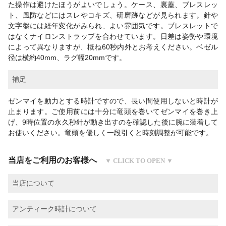
た操作は避けたほうがよいでしょう。ケース、裏蓋、ブレスレッ
ト、風防などにはスレやコキズ、研磨跡などが見られます。針や
文字盤には経年変化がみられ、よい雰囲気です。ブレスレットで
はなくナイロンストラップを合わせています。日差は姿勢や環境
によって異なりますが、概ね60秒内外とお考えください。ベゼル
径は横約40mm、ラグ幅20mmです。
補足
ゼンマイを動力とする時計ですので、長い間使用しないと時計が
止まります。ご使用前には十分に竜頭を巻いてゼンマイを巻き上
げ、9時位置の永久秒針が動き出すのを確認した後に腕に装着して
お使いください。竜頭を優しく一段引くと時刻調整が可能です。
当店をご利用のお客様へ
当店について
アンティーク時計について