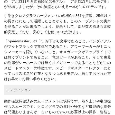
の「アポロ11号月面着陸記念モデル」「アポロ13号記念モデル」
が登場しましたが、その源流ともいえる一本がこのモデルです。
手巻きクロノグラフムーブメントの名機Cal.861を搭載。25年以上
の長きにわたって活躍したことからも、このムーブメントの実力
を測ることが出来るでしょう。結果として、部品数の流通も比較
的安定しており、安心してお使いいただけます。
「Speedmaster」の「r」が下がり文字であること、インダイアル
がマットブラックで立体的であること、アワーマーカーがミニッ
ツマーカーを隠していないこと、オメガマークがアップライトで
は無くプリントであること、竜頭ガードがあること、そして裏蓋
の刻印がシーホースでは無くオメガマークであることなどがこの
スピードマスターの特徴です。スピードマスターコレクターにと
ってもラスボス的存在となりつつあるモデル。探しておられた方
はお早めにお買い求めください。
コンディション
動作確認調整済みのムーブメントは快調です。巻き上げや竜頭操
作もスムーズです。クロノグラフの運針や帰零など機能的な部分
は問題ありませんが、古いものですので必要以上の操作、連続し