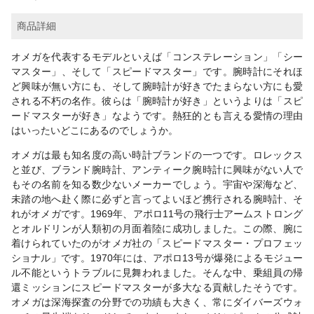
商品詳細
オメガを代表するモデルといえば「コンステレーション」「シー
マスター」、そして「スピードマスター」です。腕時計にそれほ
ど興味が無い方にも、そして腕時計が好きでたまらない方にも愛
される不朽の名作。彼らは「腕時計が好き」というよりは「スピ
ードマスターが好き」なようです。熱狂的とも言える愛情の理由
はいったいどこにあるのでしょうか。
オメガは最も知名度の高い時計ブランドの一つです。ロレックス
と並び、ブランド腕時計、アンティーク腕時計に興味がない人で
もその名前を知る数少ないメーカーでしょう。宇宙や深海など、
未踏の地へ赴く際に必ずと言ってよいほど携行される腕時計、そ
れがオメガです。1969年、アポロ11号の飛行士アームストロング
とオルドリンが人類初の月面着陸に成功しました。この際、腕に
着けられていたのがオメガ社の「スピードマスター・プロフェッ
ショナル」です。1970年には、アポロ13号が爆発によるモジュー
ル不能というトラブルに見舞われました。そんな中、乗組員の帰
還ミッションにスピードマスターが多大なる貢献したそうです。
オメガは深海探査の分野での功績も大きく、常にダイバーズウォ