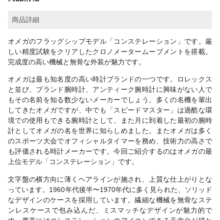
商品詳細
オメガのフラッグシップモデル「コンステレーション」です。厳
しい精度試験をクリアしたクロノメータームーブメントを搭載。
完成度の高い機械と無骨な外装が魅力です。
オメガは最も知名度の高い時計ブランドの一つです。ロレックス
と並び、ブランド腕時計、アンティーク腕時計に興味がない人で
もその名前を知る数少ないメーカーでしょう。多くの名機を輩出
してきたオメガですが、中でも「スピードマスター」は過酷な環
境での使用もできる腕時計として、また月に到着した最初の腕時
計としてオメガの名を世界に知らしめました。またオメガは多く
のスポーツ大会でオフィシャルタイマーを務め、技術力の高さで
も評価される時計メーカーです。今回ご紹介するのはオメガの最
上位モデル「コンステレーション」です。
文字盤の横方向に薄くヘアラインが施され、上質な仕上がりとな
っています。1960年代後半〜1970年代に多く見られた、ソリッド
なデザインのケースを採用しています。繊細な機械を無骨なステ
ンレスケースで包み込んだ、ミスマッチなデザインが魅力的で