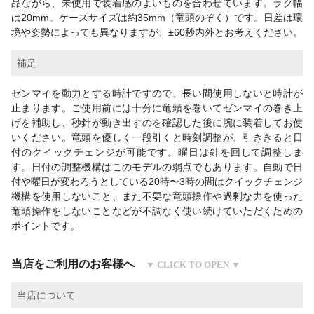
品ながら、未使用で装着感のよいものを合わせています。ラグ幅
は20mm。ケースサイズは約35mm（竜頭のぞく）です。日差は環
境や姿勢によっても異なりますが、±60秒内外とお考えください。
補足
ゼンマイを動力とする時計ですので、長い間使用しないと時計が
止まります。ご使用前には十分に竜頭を巻いてゼンマイの巻き上
げを補助し、秒針が動き出すのを確認した後に腕に装着してお使
いください。竜頭を優しく一段引くと時刻調整が、引ききると日
付のクイックチェンジが可能です。曜日は針を回して調整しま
す。日付の調整機構はこのモデルの弱点でもあります。自動で日
付や曜日が変わろうとしている20時〜3時の間はクイックチェンジ
機構を使用しないこと、また不要な竜頭操作や過剰な力を使った
竜頭操作をしないことなどが不調なく使い続けていただくための
ポイントです。
当店をご利用のお客様へ
当店について