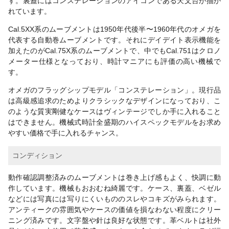
す。裏蓋にはコンステレーションのアイコンである天文台が描か
れています。
Cal.5XX系のムーブメントは1950年代後半〜1960年代のオメガを
代表する自動巻ムーブメントです。それにデイデイト表示機能を
加えたのがCal.75X系のムーブメントで、中でもCal.751はクロノ
メーター仕様となっており、時計マニアにも評価の高い機械で
す。
オメガのフラッグシップモデル「コンステレーション」。現行品
は高級感追求のためよりクラシックなデザインになっており、こ
のような質実剛健なケースはヴィンテージでしか手に入れること
はできません。機械式時計全盛期のハイスペックモデルをお求め
やすい価格で手に入れるチャンス。
コンディション
動作確認調整済みのムーブメントは巻き上げ感もよく、快調に動
作しています。機械もおおむね綺麗です。ケース、裏蓋、ベゼル
などには写真には写りにくいもののスレやコキズがみられます。
アンティークの雰囲気やケースの価値を損なわない程度にクリー
ニング済みです。文字盤や針は良好な状態です。革ベルトは社外