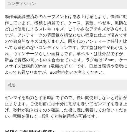
コンディション
動作確認調整済みのムーブメントは巻き上げ感もよく、快調に動
作しています。機械も綺麗です。ケース、裏蓋、ベゼル、風防な
どには使用によるスレやコキズ、ごく小さなアテキズがみられま
すが、アンティークの雰囲気を損なわない程度に仕上げ済みです
ので致命的なキズはありません。同年代のアンティーク時計と比
べても遜色のないコンディションです。文字盤は経年変化が見ら
れ、ヴィンテージらしい面持ちです。革ベルトは社外品ですが、
新品で質感の高いものを合わせています。ラグ幅は18mm。ケー
スサイズは横約33mm（竜頭のぞく）です。日差は環境や姿勢に
よっても異なりますが、±60秒内外とお考えください。
補足
ゼンマイを動力とする時計ですので、長い間使用しないと時計が
止まります。ご使用前には十分に竜頭を巻いてゼンマイを巻き上
げ、秒針が動き出すのを確認した後に腕に装着してお使いくださ
い。竜頭を優しく一段引くと時刻調整が可能です。