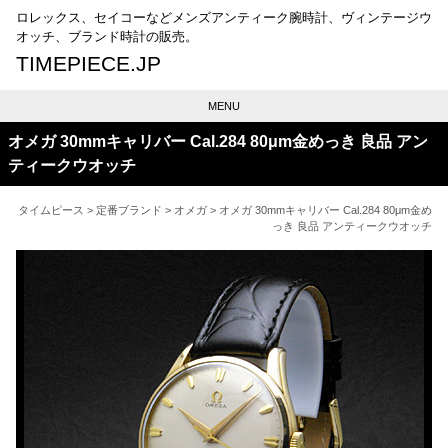
ロレックス、セイコーなどメンズアンティーク腕時計、ヴィンテージウ
オッチ、ブランド時計の販売。
TIMEPIECE.JP
MENU
オメガ 30mmキャリバー Cal.284 80μm金めっき 良品 アン
ティークウオッチ
タイムピース
>
定番ブランド
>
オメガ
> オメガ 30mmキャリバー Cal.284 80μm金め
っき 良品 アンティークウオッチ