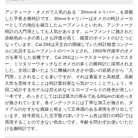
アンティーク・オメガで人気のある「30mmキャリバー」を搭載
した手巻き腕時計です。30mmキャリバーはオメガの時計メーカ
ーとしての地位を確立したムーブメントといわれ、アンティーク
時計の入門用としても人気があります。ムーブメントに施された
赤銅色めっきの美しさも評価が高く、鑑賞のポイントのひとつと
なっています。Cal.284は天文台の開催していた時計精度コンクー
ルに出品するムーブメントのベースとされ、1950年代後半のオメ
ガを牽引した名機です。Cal.28Xはシーマスターやレイルマスタ
ー、ミリタリーウオッチなどオメガの多くの腕時計に採用されま
した。文頭に書いたように機械の大きさや扱いの容易さから「入
門用」とされることも多いですが、それは裏返すと高精度、高耐
久性を意味することは時計愛好家なら気がつくことでしょう。今
回ご紹介するモデルは控えめなイエローゴールドの発色が美しい
一本です。めっきとしてはほぼ最大の厚みである80μmの金めっき
が施されています。各インデックスには丁寧な加工が施され、ダ
イアルのかすかな曲線と相まって立体感のある表情を作り出して
います。経年変化した文字盤の淡いクリーム色は現行の時計では
再現することのできない色合いです。年齢を問わずお使いいただ
ける腕時計です。