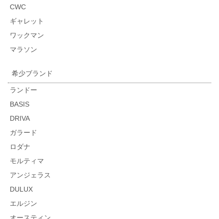
CWC
ギャレット
ワックマン
マラソン
希少ブランド
ランドー
BASIS
DRIVA
ガラード
ロダナ
モルティマ
アンジェラス
DULUX
エルジン
オースティン