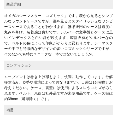
商品詳細
オメガのシーマスター「コズミック」です。表から見るとシンプ
ルなラウンドケースですが、裏を見るとスタイリッシュなワンピ
ースケースであることがわかります。ほぼ正円のケースは適度に
丸みを帯び、装着感は良好です。シルバーの文字盤とケースに黒
いインデックスと白い針が映えます。時計自体がシルバーなの
で、ベルトの色によって印象ががらりと変わります。シーマスタ
ーの中でも特徴的なデザインの多いコズミックシリーズですが、
そのなかでも特にユニークな一本ではないでしょうか。
コンディション
ムーブメントは巻き上げ感もよく、快調に動作しています。分解
掃除済み。姿勢や環境によって異なりますが、日差は1分程度とお
考えください。ケース、裏蓋には使用によるスレやコキズがみら
れます。ベルト、尾錠は社外品ですが未使用品です。ケース径は
約39mm（竜頭除く）です。
補足