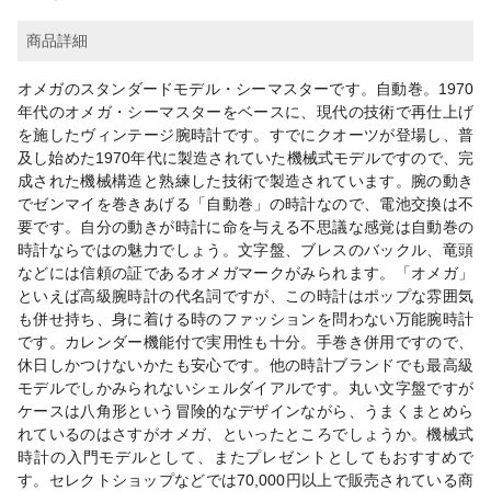
商品詳細
オメガのスタンダードモデル・シーマスターです。自動巻。1970
年代のオメガ・シーマスターをベースに、現代の技術で再仕上げ
を施したヴィンテージ腕時計です。すでにクオーツが登場し、普
及し始めた1970年代に製造されていた機械式モデルですので、完
成された機械構造と熟練した技術で製造されています。腕の動き
でゼンマイを巻きあげる「自動巻」の時計なので、電池交換は不
要です。自分の動きが時計に命を与える不思議な感覚は自動巻の
時計ならではの魅力でしょう。文字盤、ブレスのバックル、竜頭
などには信頼の証であるオメガマークがみられます。「オメガ」
といえば高級腕時計の代名詞ですが、この時計はポップな雰囲気
も併せ持ち、身に着ける時のファッションを問わない万能腕時計
です。カレンダー機能付で実用性も十分。手巻き併用ですので、
休日しかつけないかたも安心です。他の時計ブランドでも最高級
モデルでしかみられないシェルダイアルです。丸い文字盤ですが
ケースは八角形という冒険的なデザインながら、うまくまとめら
れているのはさすがオメガ、といったところでしょうか。機械式
時計の入門モデルとして、またプレゼントとしてもおすすめで
す。セレクトショップなどでは70,000円以上で販売されている商