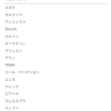
ロダナ
モルティマ
アンジェラス
DULUX
エルジン
オースティン
グリュエン
デラノ
YEMA
ユール・ヤーゲンセン
エニカ
ケレック
ピアース
ヴェルスブラ
ランドー