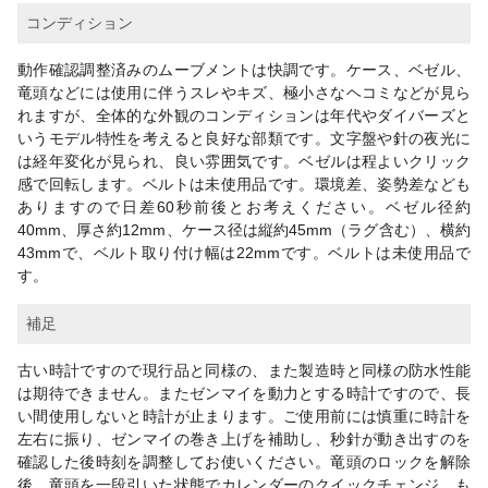
コンディション
動作確認調整済みのムーブメントは快調です。ケース、ベゼル、
竜頭などには使用に伴うスレやキズ、極小さなヘコミなどが見ら
れますが、全体的な外観のコンディションは年代やダイバーズと
いうモデル特性を考えると良好な部類です。文字盤や針の夜光に
は経年変化が見られ、良い雰囲気です。ベゼルは程よいクリック
感で回転します。ベルトは未使用品です。環境差、姿勢差なども
ありますので日差60秒前後とお考えください。ベゼル径約
40mm、厚さ約12mm、ケース径は縦約45mm（ラグ含む）、横約
43mmで、ベルト取り付け幅は22mmです。ベルトは未使用品で
す。
補足
古い時計ですので現行品と同様の、また製造時と同様の防水性能
は期待できません。またゼンマイを動力とする時計ですので、長
い間使用しないと時計が止まります。ご使用前には慎重に時計を
左右に振り、ゼンマイの巻き上げを補助し、秒針が動き出すのを
確認した後時刻を調整してお使いください。竜頭のロックを解除
後、竜頭を一段引いた状態でカレンダーのクイックチェンジ、も