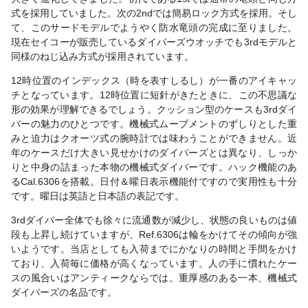
式を採用していました。次の2ndでは簡易ロック方式を採用。そし
て、このサードモデルでようやく防水竜頭の完成に至りました。
現在セイコーが販売しているダイバーズウオッチでも3rdモデルと
同様のねじ込み方式が採用されています。
12時位置のインデックス（時を表すしるし）が一番のアイキャッ
チとなっています。12時位置に短針がきたときに、この不思議な
形の効果が理解できるでしょう。クッション型のケースも3rdダイ
バーの魅力のひとつです。機械式ムーブメントのずしりとした重
みと迫力はクオーツ式の腕時計では味わうことができません。近
年のケースだけ大きい見せかけのダイバーズとは異なり、しっか
りと中身の詰まった本物の機械式ダイバーです。ハック機能のあ
るCal.6306を搭載。日付＆曜日表示機能付ですので実用性も十分
です。曜日は英語と日本語の表記です。
3rdダイバー全体でも徐々に流通数が減少し、状態の良いものは値
段も上昇し続けていますが、Ref.6306は輪をかけてその傾向が強
いようです。当店としても入荷までにかなりの時間と手間をかけ
ており、入荷毎に価格が高くなっています。人の手に慣れたケー
スの風合いはアンティークならでは。重厚感のある一本、機械式
ダイバーズの名品です。