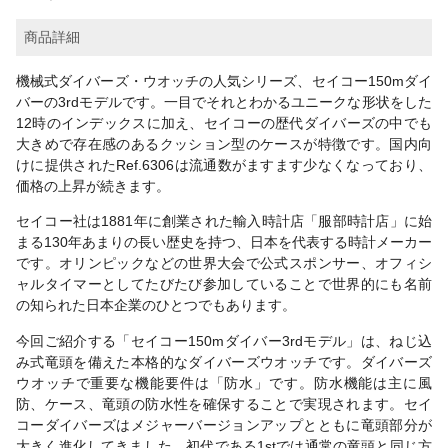
商品詳細
機械式ダイバーズ・ウオッチの人気シリーズ、セイコー150mダイ
バーの3rdモデルです。一目でそれとわかるユニークな形状をした
12時のインデックスに加え、セイコーの歴代ダイバーズの中でも
大きめで存在感のあるクッション型のケースが特徴です。国内向
けに提供されたRef.6306は流通数がますます少なくなっており、
価格の上昇が続きます。
セイコー社は1881年に創業された輸入時計店「服部時計店」に始
まる130年あまりの長い歴史を持つ、日本を代表する時計メーカー
です。オリンピックなどの世界大会で公式スポンサー、オフィシ
ャルタイマーとしてたびたび参加していることで世界的にも名前
の知られた日本企業のひとつでもあります。
今回ご紹介する「セイコー150mダイバー3rdモデル」は、ねじ込
み式竜頭を備えた本格的なダイバーズウオッチです。ダイバーズ
ウオッチで重要な機能要件は「防水」です。防水機能は主に風
防、ケース、竜頭の防水性を確保することで実現されます。セイ
コーダイバーズはメジャーバージョンアップとともに竜頭部分が
大きく進化してきました。初代である1stでは通常の竜頭と同じ方