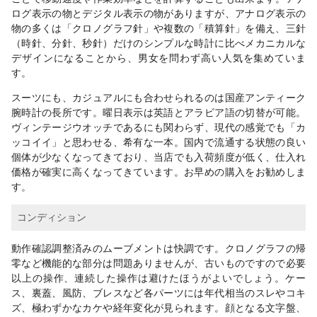
ログ表示の物とデジタル表示の物がありますが、アナログ表示の
物の多くは「クロノグラフ針」や複数の「積算針」を備え、三針
（時針、分針、秒針）だけのシンプルな時計に比べメカニカルな
デザインになることから、男女を問わず高い人気を集めていま
す。
スーツにも、カジュアルにも合わせられるのは国産アンティーク
腕時計の長所です。曜日表示は英語とアラビア語の切替が可能。
ヴィンテージウオッチであるにも関わらず、現代の感覚でも「カ
ッコイイ」と思わせる、希有な一本。国内で流通する状態の良い
個体が少なくなってきており、当店でも入荷頻度が低く、仕入れ
価格が確実に高くなってきています。お早めの購入をお勧めしま
す。
コンディション
動作確認調整済みのムーブメントは快調です。クロノグラフの帰
零など機能的な部分は問題ありませんが、古いものですので必要
以上の操作、連続した操作は避けたほうがよいでしょう。ケー
ス、裏蓋、風防、ブレスなど各パーツには年代相当のスレやコキ
ズ、極わずかなカケや経年変化が見られます。顔となる文字盤、