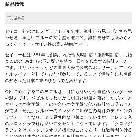
商品情報
商品詳細
セイコー社のクロノグラフモデルです。海中から見上げた空を思
わせる、美しいブルーの文字盤が魅力的。誰に見せても褒められ
るであろう、デザイン性の高い腕時計です。
セイコー社は1881年に創業された輸入時計店「服部時計店」に始
まる130年あまりの長い歴史を持つ、日本を代表する時計メーカー
です。オリンピックなどの世界大会で公式スポンサー、オフィシ
ャルタイマーとしてたびたび参加していることで世界的にも名前
の知られた日本企業のひとつでもあります。
今回ご紹介するこのモデルは、目にも鮮やかな青色ベゼルが一番
の魅力です。ベゼルよりわずかに明度と彩度を落としたブルーメ
タリックの文字盤。この色合いの文字盤は他の時計では見ること
ができません。シルバーのインダイアルがこの時計のデザインの
サブカラーとなり、より男性的な印象にしています。オレンジ色
のクロノグラフ針は良いアクセントになっています。「クロノグ
ラフ」とはストップウオッチ機能のことであり、経過時間を計る
ことで移動速度や作業効率などを計算することも出来ます。アナ