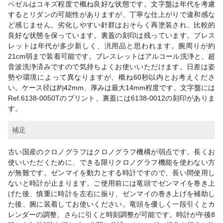
ベゼルはコキズ程度で概ね良好な状態です。文字盤は年代を考慮
するとリダンの可能性がありますが、丁寧な仕上がりで違和感な
ど感じません。劣化しやすい針群はおそらく再塗装され、比較的
良好な状態を保っています。裏蓋の刻印は残っています。ブレス
レットは年代が多少新しく、汎用品と思われます。腕周りが約
21cm弱まで装着可能です。ブレスレットはアルコール洗浄と、超
音波洗浄済みですので気持ちよくお使いいただけます。日差は姿
勢や環境によって異なりますが、概ね60秒以内とお考えくださ
い。ケース径は約42mm、厚みは最大14mm程度です。文字盤には
Ref.6138-0050Tのプリント、裏蓋には6138-0012の刻印がありま
す。
補足
古い国産のクロノグラフはクロノグラフ機構が弱点です。長くお
使いいただくために、できる限りクロノグラフ機能を使わない方
が無難です。ゼンマイを動力とする時計ですので、長い間使用し
ないと時計が止まります。ご使用前には竜頭でゼンマイを巻き上
げた後、慎重に時計を左右に振り、ゼンマイの巻き上げを補助し
た後、腕に装着してお使いください。竜頭を優しく一段引くとカ
レンダーの調整、さらに引くと時刻調整が可能です。時計が午後8