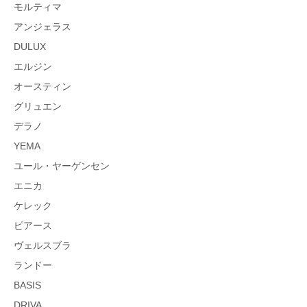
モルティマ
アンジェラス
DULUX
エルジン
オースティン
グリュエン
デラノ
YEMA
ユール・ヤーゲンセン
エニカ
ケレック
ピアース
ヴェルスブラ
ランドー
BASIS
DRIVA