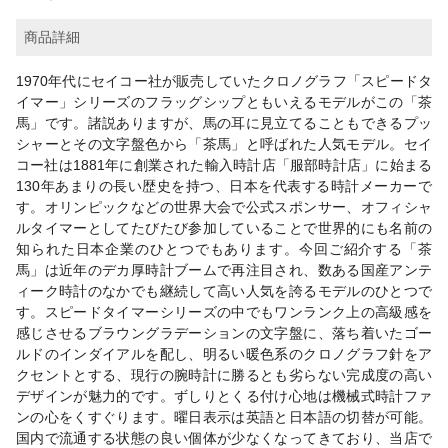
商品詳細
1970年代にセイコー社が販売していたクロノグラフ「スピードタ
イマー」シリーズのフラッグシップともいえるモデルがこの「茶
馬」です。諸説ありますが、馬の耳に見立てることもできるプッ
シャーとその文字盤色から「茶馬」と呼ばれた人気モデル。セイ
コー社は1881年に創業された輸入時計店「服部時計店」に始まる
130年あまりの長い歴史を持つ、日本を代表する時計メーカーで
す。オリンピックなどの世界大会で公式スポンサー、オフィシャ
ルタイマーとしてたびたび参加していることで世界的にも名前の
知られた日本企業のひとつでもあります。今回ご紹介する「茶
馬」は近年のデカ厚時計ブームで再注目され、数ある国産アンテ
ィーク時計のなかでも継続して高い人気を誇るモデルのひとつで
す。スピードタイマーシリーズの中でもワンランク上の高級感を
感じさせるブラウングラデーションの文字盤に、落ち着いたゴー
ルドのインダイアルを配し、明るい暖色系のクロノグラフ針をア
クセントとする、現行の腕時計に勝るとも劣らない完成度の高い
デザインが魅力的です。ずしりとくる付け心地は機械式時計ファ
ンの心をくすぐります。曜日表示は英語と日本語の切替が可能。
国内で流通する状態の良い個体が少なくなってきており、当店で