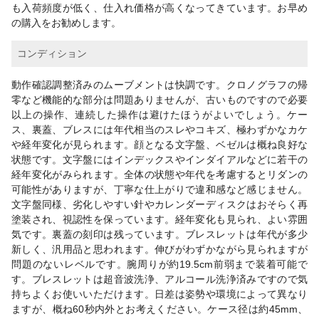
も入荷頻度が低く、仕入れ価格が高くなってきています。お早め
の購入をお勧めします。
コンディション
動作確認調整済みのムーブメントは快調です。クロノグラフの帰
零など機能的な部分は問題ありませんが、古いものですので必要
以上の操作、連続した操作は避けたほうがよいでしょう。ケー
ス、裏蓋、ブレスには年代相当のスレやコキズ、極わずかなカケ
や経年変化が見られます。顔となる文字盤、ベゼルは概ね良好な
状態です。文字盤にはインデックスやインダイアルなどに若干の
経年変化がみられます。全体の状態や年代を考慮するとリダンの
可能性がありますが、丁寧な仕上がりで違和感など感じません。
文字盤同様、劣化しやすい針やカレンダーディスクはおそらく再
塗装され、視認性を保っています。経年変化も見られ、よい雰囲
気です。裏蓋の刻印は残っています。ブレスレットは年代が多少
新しく、汎用品と思われます。伸びがわずかながら見られますが
問題のないレベルです。腕周りが約19.5cm前弱まで装着可能で
す。ブレスレットは超音波洗浄、アルコール洗浄済みですので気
持ちよくお使いいただけます。日差は姿勢や環境によって異なり
ますが、概ね60秒内外とお考えください。ケース径は約45mm、