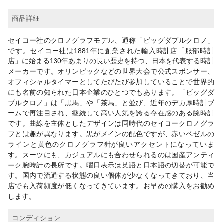
商品詳細
セイコー社のクロノグラフモデル、通称「ビッグダブルクロノ」
です。セイコー社は1881年に創業された輸入時計店「服部時計
店」に始まる130年あまりの長い歴史を持つ、日本を代表する時計
メーカーです。オリンピックなどの世界大会で公式スポンサー、
オフィシャルタイマーとしてたびたび参加していることで世界的
にも名前の知られた日本企業のひとつでもあります。「ビッグダ
ブルクロノ」は「黒馬」や「茶馬」と並び、近年のデカ厚時計ブ
ームで再注目され、継続して高い人気を誇る存在感のある腕時計
です。曲線を主体としたデザインは同時代のセイコークロノグラ
フとは趣が異なります。黒がメインの配色ですが、赤いベゼルの
ラインと黄色のクロノグラフ針が良いアクセントになっていま
す。スーツにも、カジュアルにも合わせられるのは国産アンティ
ーク腕時計の長所です。曜日表示は英語と日本語の切替が可能で
す。国内で流通する状態の良い個体が少なくなってきており、当
店でも入荷頻度が低くなってきています。お早めの購入をお勧め
します。
コンディション