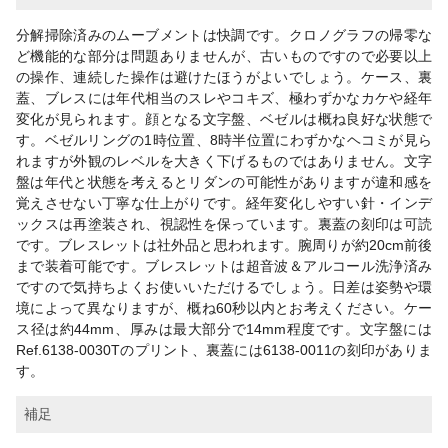
分解掃除済みのムーブメントは快調です。クロノグラフの帰零な
ど機能的な部分は問題ありませんが、古いものですので必要以上
の操作、連続した操作は避けたほうがよいでしょう。ケース、裏
蓋、ブレスには年代相当のスレやコキズ、極わずかなカケや経年
変化が見られます。顔となる文字盤、ベゼルは概ね良好な状態で
す。ベゼルリングの1時位置、8時半位置にわずかなヘコミが見ら
れますが外観のレベルを大きく下げるものではありません。文字
盤は年代と状態を考えるとリダンの可能性がありますが違和感を
覚えさせない丁寧な仕上がりです。経年変化しやすい針・インデ
ックスは再塗装され、視認性を保っています。裏蓋の刻印は可読
です。ブレスレットは社外品と思われます。腕周りが約20cm前後
まで装着可能です。ブレスレットは超音波＆アルコール洗浄済み
ですので気持ちよくお使いいただけるでしょう。日差は姿勢や環
境によって異なりますが、概ね60秒以内とお考えください。ケー
ス径は約44mm、厚みは最大部分で14mm程度です。文字盤には
Ref.6138-0030Tのプリント、裏蓋には6138-0011の刻印がありま
す。
補足