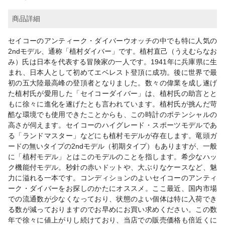
商品詳細
セイコーのアンティーク・ダイバーウオッチの中でも特に人気の
2ndモデル、通称「植村ダイバー」です。植村直己（うえむらなお
み）氏は日本を代表する冒険家の一人です。1941年に兵庫県に生
まれ、日本人として初めてエベレスト登頂に成功。後に世界で最
初の五大陸最高峰の登頂者となりました。数々の偉業を成し遂げ
た植村氏が愛用した「セイコーダイバー」は、植村氏の助言とと
もに徐々に進化を遂げたとも言われています。植村氏が挑んだ苛
酷な環境でも使用できたことからも、この時計のポテンシャルの
高さが伺えます。セイコーのハイグレード・スポーツモデルであ
る「ランドマスター」などにも植村モデルが存在します。竜頭ガ
ードの無いタイプの2ndモデル（初期タイプ）もありますが、一般
に「植村モデル」とはこのモデルのことを指します。希少なハッ
ク機能付モデル。秒針の赤いドットや、大ぶりなケースなど、魅
力に溢れる一本です。コンディションのよいセイコーのアンティ
ーク・ダイバーをお探しのかたにオススメ。ここ最近、国内市場
での流通数が少なくなっており、状態のよい個体は特に入荷でき
る数が減っておりますのでお早めにお買い求めください。この数
年で徐々に値上がりし続けており、当店での販売価格も倍近くに