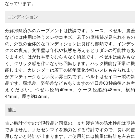
なっています。
コンディション
分解掃除済みのムーブメントは快調です。ケース、ベゼル、裏蓋
などには使用に伴うスレやコキズ、若干の摩耗跡が見られるもの
の、外観の全体的なコンディションは良好な部類です。インデッ
クスの夜光、文字盤は年代や状態を考えるとリダンの可能性もあ
りますが、はがれや塗りむらもなく綺麗です。ベゼルは緩みもな
く、クリック感を伴いながら回転します。ハック機能は正常に機
能します。カレンダーは若干の経年変化や軽いスレもみられます
がアンティークらしい良い雰囲気です。ベルトはセイコー製の新
品です。環境差、姿勢差などもありますので日差60秒前後とお考
えください。ベゼル径約40mm、ケース径縦約48mm、横約
44mm、厚さ約12mm。
補足
古い時計ですので現行品と同様の、また製造時の防水性能は期待
できません。またゼンマイを動力とする時計ですので、長い間使
用しないと時計が止まります。ご使用前には慎重に時計を左右に