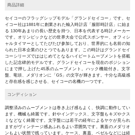
商品詳細
セイコーのフラッグシップモデル「グランドセイコー」です。セ
イコー社は1881年に創業された輸入時計店「服部時計店」に始ま
る 130年あまりの長い歴史を持つ、日本を代表する時計メーカー
です。オリンピックなどの世界大会で公式スポンサー、オフィシ
ャルタイマーとしてたびたび参加しており、世界的にも名前の知
られた日本企業のひとつでもあります。この時計はグランドセイ
コーシリーズでははじめてとなるハイビートムーブメントを搭載
した記念碑的モデルです。グランドセイコーを現在のポジション
にまで押し上げた45系のムーブメント。ハック機能付き。文字
盤、竜頭、メダリオンに「GS」の文字が輝きます。十分な高級感
と存在感を感じさせる、セイコーの名機の一つです。
コンディション
調整済みのムーブメントは巻き上げ感もよく、快調に動作してい
ます。機械も綺麗です。針やインデックス、文字盤もキズやクス
ミなどなく綺麗です。文字盤には若干の経年によるヤケが見られ
ますがヴィンテージ感あふれるよい雰囲気です。裏蓋のメダリオ
ンもよい状態で残っています。ケース、裏蓋、ベゼルなどには経